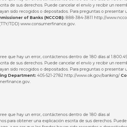
ita de sus derechos. Puede cancelar el envío y recibir un reem
hayan sido recogidos o depositados. Para preguntas o presentar u
ommissioner of Banks (NCCOB):
888-384-3811
http://www.nccob
 (TTY/TDD)
www.consumerfinance.gov
.
 cree que hay un error, contáctenos dentro de 180 días al 1.800.4
ita de sus derechos. Puede cancelar el envío y recibir un reem
hayan sido recogidos o depositados. Para preguntas o presentar u
ing Department:
405-521-2782
http://www.ok.gov/banking/
Co
erfinance.gov
.
 cree que hay un error, contáctenos dentro de 180 días al
 para obtener una explicación escrita de sus derechos. Puede ca
ago, a no ser que los fondos hayan sido recogidos o depositados