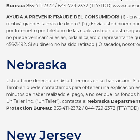
Bureau:
855-411-2372 / 844-729-2372 (TTY/TDD)
www.consum
AYUDA A PREVENIR FRAUDE DEL CONSUMIDOR!
(1) ¿Env
recibirá grandes sumas de dinero? (2) ¿Envía usted dinero po
por Internet o por teléfono de las cuales usted no está segu
no puede verificar? Si es así, pida al cajero o representante
456-3492. Si su dinero no ha sido retirado ( O sacado), nosot
Nebraska
Usted tiene derecho de discutir errores en su transacción. Si
También puede contactarnos para obtener una explicación escr
minutos de haber realizado el pago, a no ser que los fondos 
UniTeller Inc. (“UniTeller”), contacte a:
Nebraska Department
Protection Bureau:
855-411-2372 / 844-729-2372 (TTY/TDD)
New Jersey