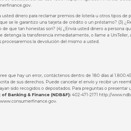
erfinance.gov
.
ía usted dinero para reclamar premios de lotería u otros tipos d
rque se le garantizo una tarjeta de crédito o un préstamo? (3) 
ro de que tan honestas son? (4) ¿Envía usted dinero a persona q
 que detenga la transferencia inmediatamente, o llame a UniTeller
ros procesaremos la devolución del mismo a usted.
 cree que hay un error, contáctenos dentro de 180 días al 1.800.
ita de sus derechos. Puede cancelar el envío y recibir un reem
hayan sido recogidos o depositados. Para preguntas o presentar u
 of Banking & Finance (NDB&F):
402-471-2171
http://www.ndb
www.consumerfinance.gov
.