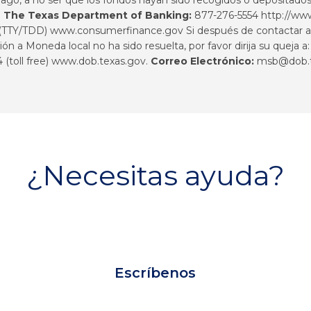
:
The Texas Department of Banking:
877-276-5554
http://ww
(TTY/TDD) www.consumerfinance.gov Si después de contactar a S
sión a Moneda local no ha sido resuelta, por favor dirija su queja
(toll free)
www.dob.texas.gov.
Correo Electrónico:
msb@dob.t
¿Necesitas ayuda?
Escríbenos