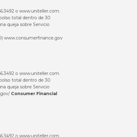
456.3492 o
www.uniteller.com
.
bolso total dentro de 30
na queja sobre Servicio
D)
www.consumerfinance.gov
456.3492 o
www.uniteller.com
.
bolso total dentro de 30
na queja sobre Servicio
.gov/
Consumer Financial
456.3492 o
www.uniteller.com
.