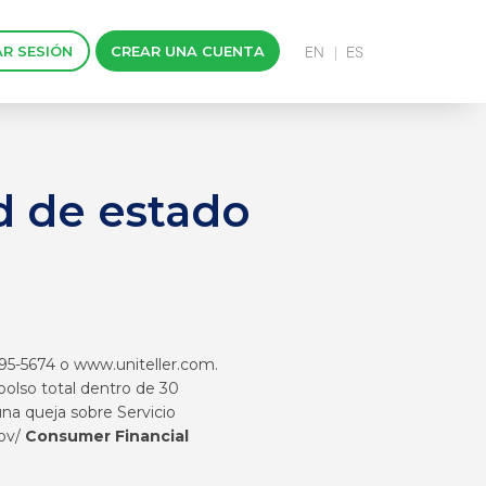
AR SESIÓN
CREAR UNA CUENTA
d de estado
495-5674 o
www.uniteller.com
.
bolso total dentro de 30
na queja sobre Servicio
ov/
Consumer Financial