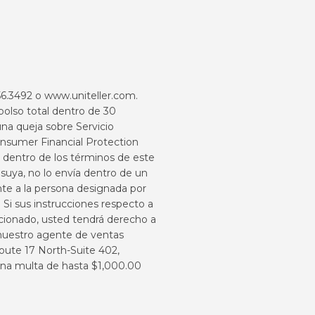
456.3492 o
www.uniteller.com
.
bolso total dentro de 30
na queja sobre Servicio
sumer Financial Protection
ntro de los términos de este
e suya, no lo envía dentro de un
ente a la persona designada por
. Si sus instrucciones respecto a
ncionado, usted tendrá derecho a
a nuestro agente de ventas
Route 17 North-Suite 402,
 una multa de hasta $1,000.00