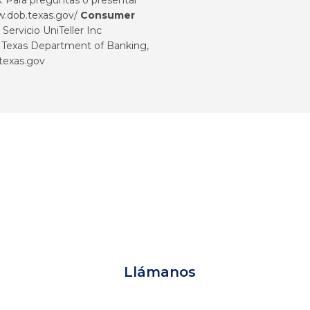
w.dob.texas.gov/
Consumer
ervicio UniTeller Inc
 a: Texas Department of Banking,
exas.gov
Llámanos