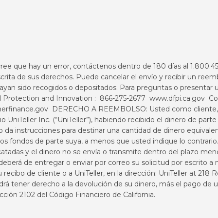
 cree que hay un error, contáctenos dentro de 180 días al 1.800.
ita de sus derechos. Puede cancelar el envío y recibir un reem
hayan sido recogidos o depositados. Para preguntas o presentar u
ial Protection and Innovation : 866-275-2677
www.dfpi.ca.gov
Con
rfinance.gov
DERECHO A REEMBOLSO: Usted como cliente, de
 UniTeller Inc. (“UniTeller”), habiendo recibido el dinero de part
 no da instrucciones para destinar una cantidad de dinero equival
a los fondos de parte suya, a menos que usted indique lo contrario
catadas y el dinero no se envía o transmite dentro del plazo me
 deberá de entregar o enviar por correo su solicitud por escrito 
ecibo de cliente o a UniTeller, en la dirección: UniTeller at 218 
drá tener derecho a la devolución de su dinero, más el pago de
cción 2102 del Código Financiero de California.