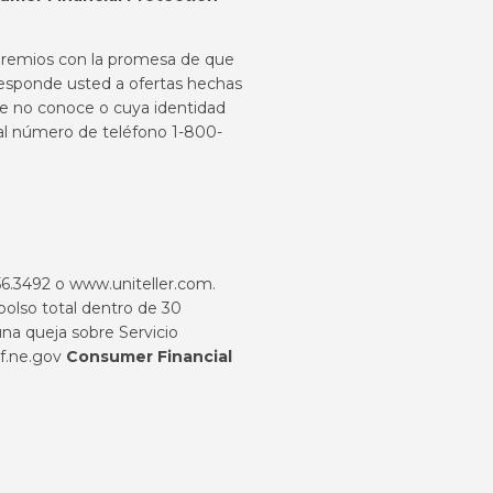
e premios con la promesa de que
¿Responde usted a ofertas hechas
ue no conoce o cuya identidad
, al número de teléfono 1-800-
456.3492 o
www.uniteller.com
.
bolso total dentro de 30
na queja sobre Servicio
f.ne.gov
Consumer Financial