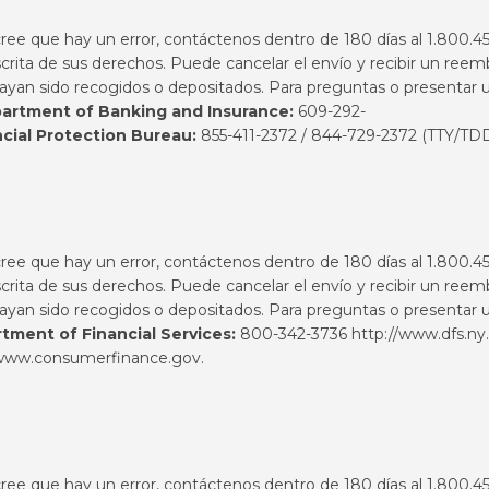
 cree que hay un error, contáctenos dentro de 180 días al 1.800.
ita de sus derechos. Puede cancelar el envío y recibir un reem
hayan sido recogidos o depositados. Para preguntas o presentar u
artment of Banking and Insurance:
609-292-
cial Protection
Bureau:
855-411-2372 / 844-729-2372 (TTY/TD
 cree que hay un error, contáctenos dentro de 180 días al 1.800.
ita de sus derechos. Puede cancelar el envío y recibir un reem
hayan sido recogidos o depositados. Para preguntas o presentar u
tment of Financial Services:
800-342-3736
http://www.dfs.ny
www.consumerfinance.gov
.
 cree que hay un error, contáctenos dentro de 180 días al 1.800.