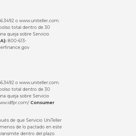
456.3492 o
www.uniteller.com
.
bolso total dentro de 30
na queja sobre Servicio
RA):
800-613-
rfinance.gov
456.3492 o
www.uniteller.com
.
bolso total dentro de 30
na queja sobre Servicio
www.idfpr.com/
Consumer
ués de que Servicio UniTeller
be menos de lo pactado en este
 transmite dentro del plazo