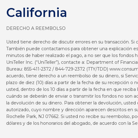
California
DERECHO A REEMBOLSO
Usted tiene derecho de discutir errores en su transacción. Si
También puede contactarnos para obtener una explicación escr
minutos de haber realizado el pago, a no ser que los fondos 
UniTeller Inc. (“UniTeller”), contacte a: Department of Financ
Bureau: 855-411-2372 / 844-729-2372 (TTY/TDD)
www.consume
acuerdo, tiene derecho a un reembolso de su dinero, si Servicio
plazo de diez (10) días a partir de la fecha de su recepción o
usted, dentro de los 10 días a partir de la fecha en que recib
cuándo se deberán de enviar o transmitir los fondos no son a
la devolución de su dinero. Para obtener la devolución, usted
autorizado, cuyo nombre y dirección aparecen descritos en su r
Rochelle Park, NJ 07662. Si usted no recibe su reembolso, po
dólares y de los honorarios del abogado, de acuerdo con la Se