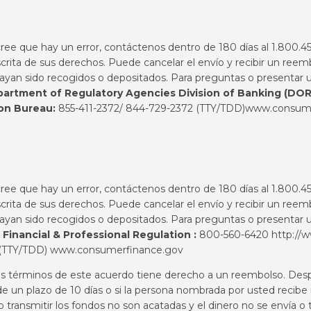
 cree que hay un error, contáctenos dentro de 180 días al 1.800.
ita de sus derechos. Puede cancelar el envío y recibir un reem
hayan sido recogidos o depositados. Para preguntas o presentar u
partment of Regulatory Agencies Division of Banking (DO
ion Bureau:
855-411-2372/ 844-729-2372 (TTY/TDD)
www.consume
 cree que hay un error, contáctenos dentro de 180 días al 1.800.
ita de sus derechos. Puede cancelar el envío y recibir un reem
hayan sido recogidos o depositados. Para preguntas o presentar u
 Financial & Professional Regulation :
800-560-6420
http://
 (TTY/TDD)
www.consumerfinance.gov
os términos de este acuerdo tiene derecho a un reembolso. Desp
ro de un plazo de 10 días o si la persona nombrada por usted reci
 transmitir los fondos no son acatadas y el dinero no se envía o