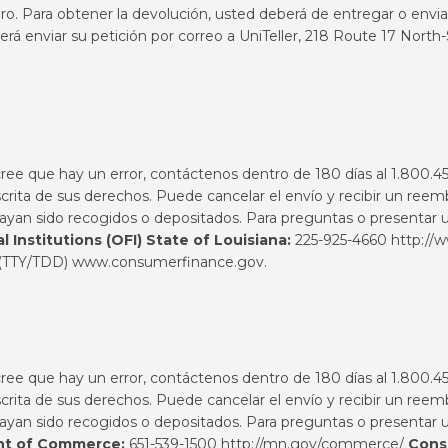
. Para obtener la devolución, usted deberá de entregar o enviar 
rá enviar su petición por correo a UniTeller, 218 Route 17 North
 cree que hay un error, contáctenos dentro de 180 días al 1.800.
ita de sus derechos. Puede cancelar el envío y recibir un reem
hayan sido recogidos o depositados. Para preguntas o presentar u
l Institutions (OFI) State of Louisiana:
225-925-4660
http://w
 (TTY/TDD)
www.consumerfinance.gov
.
 cree que hay un error, contáctenos dentro de 180 días al 1.800.
ita de sus derechos. Puede cancelar el envío y recibir un reem
hayan sido recogidos o depositados. Para preguntas o presentar u
nt of Commerce:
651-539-1500
http://mn.gov/commerce/
Cons