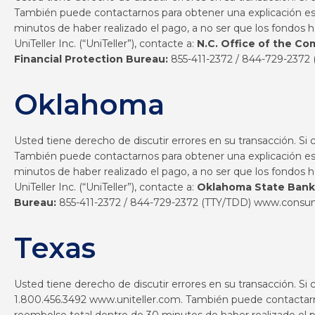
También puede contactarnos para obtener una explicación escr
minutos de haber realizado el pago, a no ser que los fondos 
UniTeller Inc. (“UniTeller”), contacte a:
N.C. Office of the C
Financial Protection Bureau:
855-411-2372 / 844-729-2372
Oklahoma
Usted tiene derecho de discutir errores en su transacción. Si
También puede contactarnos para obtener una explicación escr
minutos de haber realizado el pago, a no ser que los fondos 
UniTeller Inc. (“UniTeller”), contacte a:
Oklahoma State Bank
Bureau:
855-411-2372 / 844-729-2372 (TTY/TDD)
www.consum
Texas
Usted tiene derecho de discutir errores en su transacción. Si
1.800.456.3492
www.uniteller.com.
También puede contactarnos
reembolso total dentro de 30 minutos de haber realizado el p