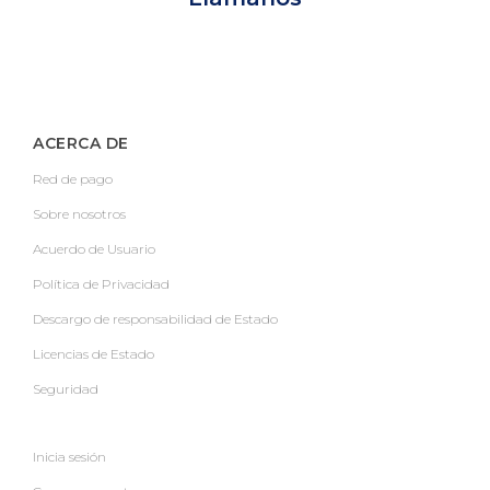
ACERCA DE
Red de pago
Sobre nosotros
Acuerdo de Usuario
Política de Privacidad
Descargo de responsabilidad de Estado
Licencias de Estado
Seguridad
Inicia sesión