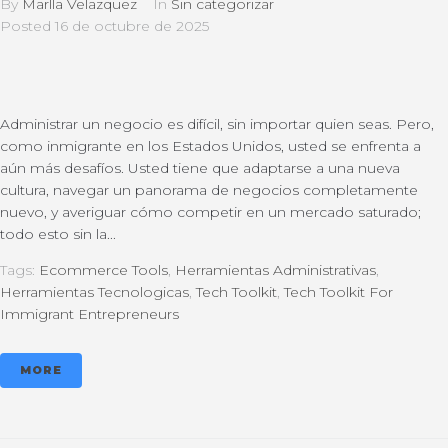
By
Marlla Velazquez
In
Sin categorizar
Posted
16 de octubre de 2025
Administrar un negocio es difícil, sin importar quien seas. Pero,
como inmigrante en los Estados Unidos, usted se enfrenta a
aún más desafíos. Usted tiene que adaptarse a una nueva
cultura, navegar un panorama de negocios completamente
nuevo, y averiguar cómo competir en un mercado saturado;
todo esto sin la...
Tags:
Ecommerce Tools
,
Herramientas Administrativas
,
Herramientas Tecnologicas
,
Tech Toolkit
,
Tech Toolkit For
Immigrant Entrepreneurs
MORE