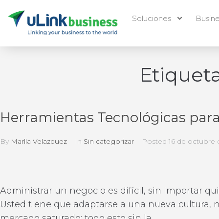
Soluciones
Busin
Etiquet
Herramientas Tecnológicas pa
By
Marlla Velazquez
In
Sin categorizar
Posted
16 de octubre 
Administrar un negocio es difícil, sin importar q
Usted tiene que adaptarse a una nueva cultura
mercado saturado; todo esto sin la...