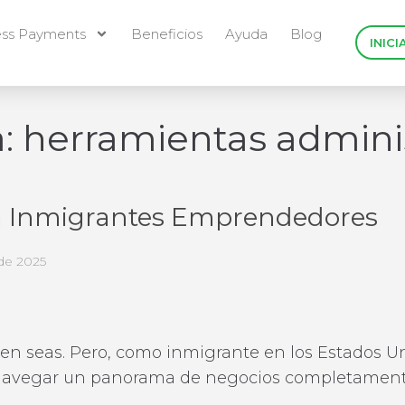
ess Payments
Beneficios
Ayuda
Blog
INICI
a:
herramientas adminis
ra Inmigrantes Emprendedores
de 2025
uien seas. Pero, como inmigrante en los Estados U
, navegar un panorama de negocios completament