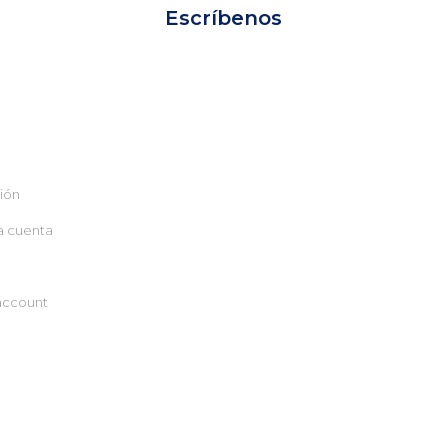
Escríbenos
sión
a cuenta
account